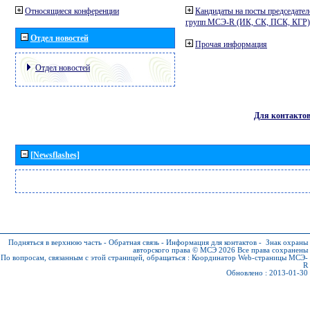
Относящиеся конференции
Кандидаты на посты председател
групп МСЭ-R (ИК, СК, ПСК, КГР)
Отдел новостей
Прочая информация
Отдел новостей
Для контакто
[Newsflashes]
Подняться в верхнюю часть
-
Обратная связь
-
Информация для контактов
-
Знак охраны
авторского права © МСЭ 2026
Все права сохранены
По вопросам, связанным с этой страницей, обращаться :
Координатор Web-страницы МСЭ-
R
Обновлено : 2013-01-30