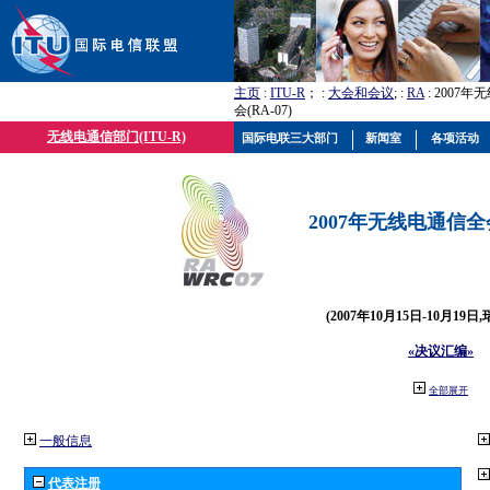
主页
:
ITU-R
； :
大会和会议
; :
RA
: 2007
会(RA-07)
无线电通信部门(ITU-R)
国际电联三大部门
新闻室
各项活动
2007年无线电通信全会(
(2007年10月15日-10月19日
«决议汇编»
全部展开
一般信息
代表注册