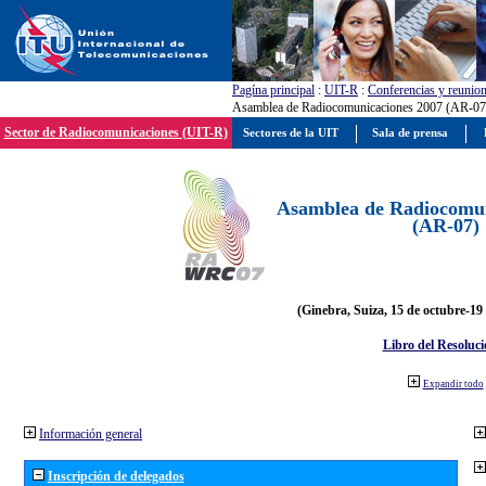
Pagína principal
:
UIT-R
:
Conferencias y reunio
Asamblea de Radiocomunicaciones 2007 (AR-07
Sector de Radiocomunicaciones (UIT-R)
Sectores de la UIT
Sala de prensa
Asamblea de Radiocomun
(AR-07)
(Ginebra, Suiza, 15 de octubre-19
Libro del Resoluci
Expandir todo
Información general
Inscripción de delegados