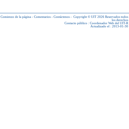
Comienzo de la página
-
Comentarios
-
Contáctenos
-
Copyright © UIT 2026
Reservados todos
los derechos
Contacto público :
Coordenador Web del UIT-R
Actualizado el : 2013-01-30