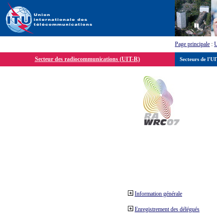
Page principale
:
Secteur des radiocommunications (UIT-R)
Secteurs de l'U
Information générale
Enregistrement des délégués