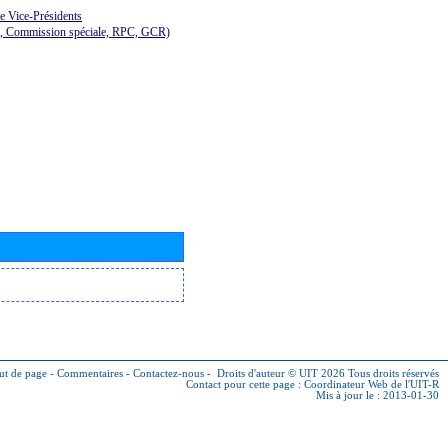
de Vice-Présidents
E, Commission spéciale, RPC, GCR)
ut de page
-
Commentaires
-
Contactez-nous
-
Droits d'auteur © UIT 2026
Tous droits réservés
Contact pour cette page :
Coordinateur Web de l'UIT-R
Mis à jour le : 2013-01-30