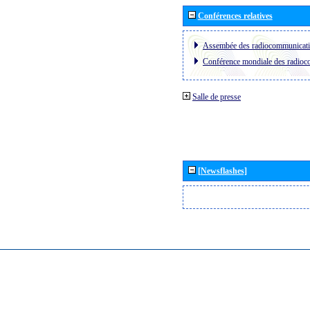
Conférences relatives
Assembée des radiocommunicat
Conférence mondiale des radio
Salle de presse
[Newsflashes]