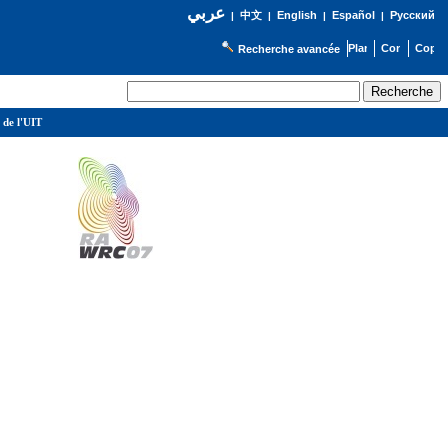
عربي
English
Español
Русский
|
中文
|
|
|
Recherche avancée
 de l'UIT