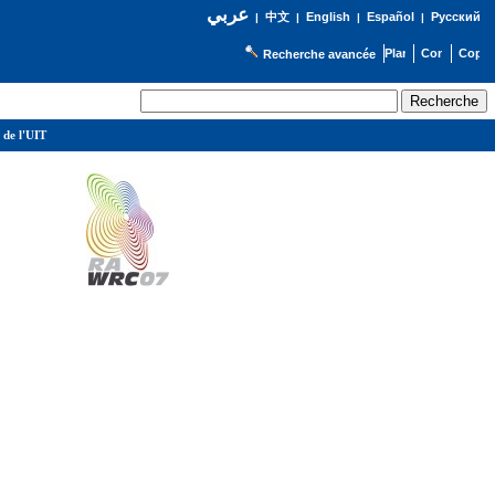
عربي
English
Español
Русский
|
中文
|
|
|
Recherche avancée
 de l'UIT