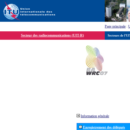
Page principale
:
Secteur des radiocommunications (UIT-R)
Secteurs de l'U
Information générale
Enregistrement des délégués