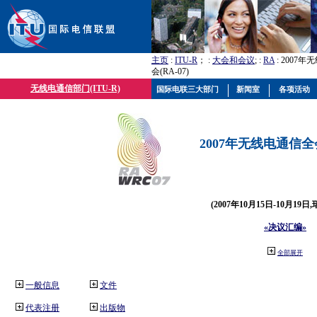
主页
:
ITU-R
； :
大会和会议
; :
RA
: 2007
会(RA-07)
无线电通信部门(ITU-R)
国际电联三大部门
新闻室
各项活动
2007年无线电通信全会(
(2007年10月15日-10月19日
«决议汇编»
全部展开
一般信息
文件
代表注册
出版物