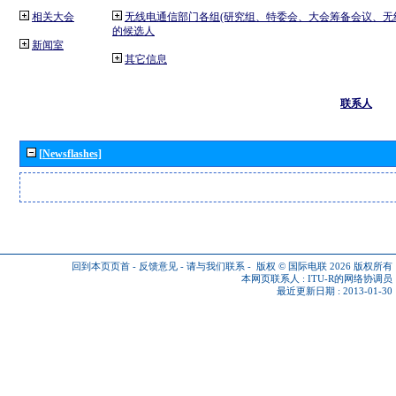
相关大会
无线电通信部门各组(研究组、特委会、大会筹备会议、无
的候选人
新闻室
其它信息
联系人
[Newsflashes]
回到本页页首
-
反馈意见
-
请与我们联系
-
版权 © 国际电联 2026
版权所有
本网页联系人 :
ITU-R的网络协调员
最近更新日期 : 2013-01-30