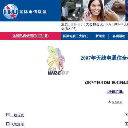
主页
:
ITU-R
； :
大会和会议
; :
RA
: 2007
会(RA-07)
无线电通信部门(ITU-R)
国际电联三大部门
新闻室
各项活动
2007年无线电通信全会(
(2007年10月15日-10月19日
«决议汇编»
全部展开
一般信息
代表注册