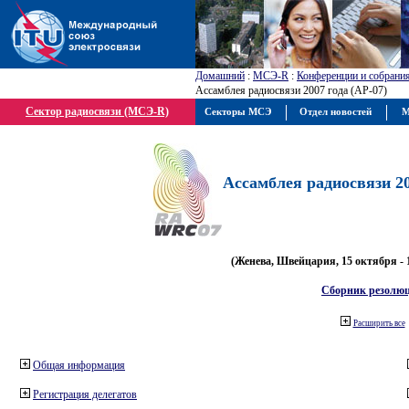
Домашний
:
МСЭ-R
:
Конференции и собрани
Ассамблея радиосвязи 2007 года (АР-07)
Сектор радиосвязи (МСЭ-R)
Секторы МСЭ
Отдел новостей
М
Ассамблея радиосвязи 20
(Женева, Швейцария, 15 октября - 
Сборник резолю
Расширить все
Общая информация
Регистрация делегатов