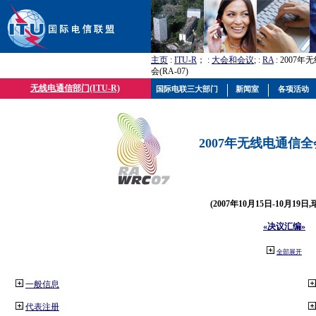
主页
:
ITU-R
； :
大会和会议
; :
RA
: 2007
会(RA-07)
无线电通信部门(ITU-R)
国际电联三大部门
新闻室
各项活动
2007年无线电通信全会(
(2007年10月15日-10月19日
«决议汇编»
全部展开
一般信息
代表注册