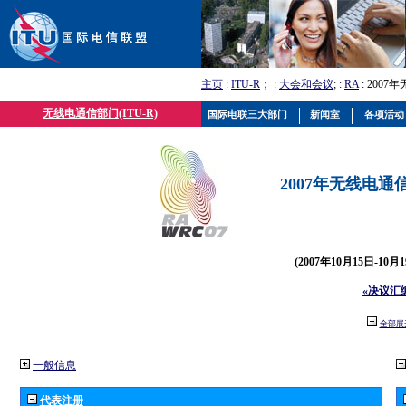
主页
:
ITU-R
； :
大会和会议
; :
RA
: 2007
无线电通信部门(ITU-R)
国际电联三大部门
新闻室
各项活动
2007年无线电通信
(2007年10月15日-10
«决议汇
全部展
一般信息
代表注册