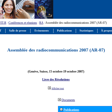
UIT-R
:
Conférences et réunions
:
RA
: Assemblée des radiocommunications 2007 (AR-07)
IT
Salle de presse
Evénements
Publications
Statistiques
À propos
Assemblée des radiocommunications 2007 (AR-07)
(Genève, Suisse, 15 octobre-19 octobre 2007)
Livre des Résolutions
Afficher tout
Documents
Publications