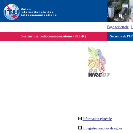
Page principale
:
Secteur des radiocommunications (UIT-R)
Secteurs de l'U
Information générale
Enregistrement des délégués