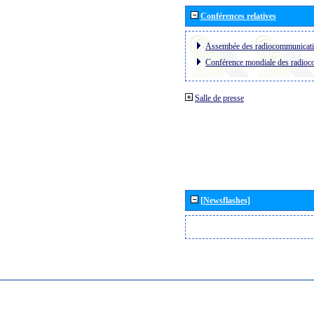
Conférences relatives
Assembée des radiocommunicat
Conférence mondiale des radio
Salle de presse
[Newsflashes]