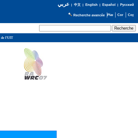
عربي
English
Español
Русский
|
中文
|
|
|
Recherche avancée
 de l'UIT