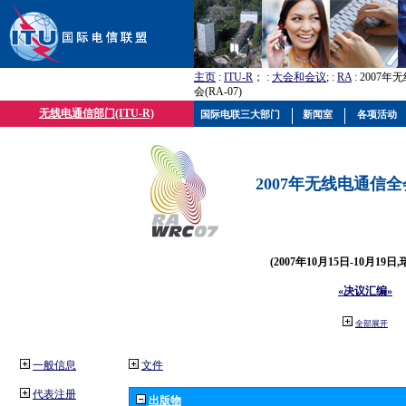
主页
:
ITU-R
； :
大会和会议
; :
RA
: 2007
会(RA-07)
无线电通信部门(ITU-R)
国际电联三大部门
新闻室
各项活动
2007年无线电通信全会(
(2007年10月15日-10月19日
«决议汇编»
全部展开
一般信息
文件
代表注册
出版物