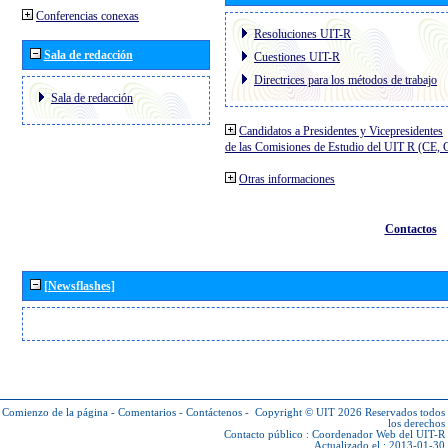
Conferencias conexas
Resoluciones UIT-R
Sala de redacción
Cuestiones UIT-R
Directrices para los métodos de trabajo
Sala de redacción
Candidatos a Presidentes y Vicepresidentes
de las Comisiones de Estudio del UIT R (CE,
Otras informaciones
Contactos
[Newsflashes]
Comienzo de la página
-
Comentarios
-
Contáctenos
-
Copyright © UIT 2026
Reservados todos
los derechos
Contacto público :
Coordenador Web del UIT-R
Actualizado el : 2013-01-30