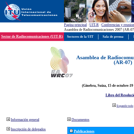
Pagína principal
:
UIT-R
:
Conferencias y reunio
Asamblea de Radiocomunicaciones 2007 (AR-07
Sector de Radiocomunicaciones (UIT-R)
Sectores de la UIT
Sala de prensa
Asamblea de Radiocomun
(AR-07)
(Ginebra, Suiza, 15 de octubre-19
Libro del Resoluci
Expandir todo
Información general
Documentos
Inscripción de delegados
Publicaciones