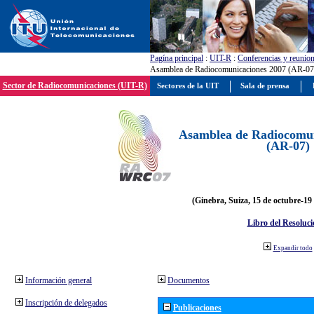
Pagína principal
:
UIT-R
:
Conferencias y reunio
Asamblea de Radiocomunicaciones 2007 (AR-07
Sector de Radiocomunicaciones (UIT-R)
Sectores de la UIT
Sala de prensa
Asamblea de Radiocomun
(AR-07)
(Ginebra, Suiza, 15 de octubre-19
Libro del Resoluci
Expandir todo
Información general
Documentos
Inscripción de delegados
Publicaciones