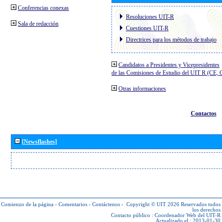
Conferencias conexas
Resoluciones UIT-R
Sala de redacción
Cuestiones UIT-R
Directrices para los métodos de trabajo
Candidatos a Presidentes y Vicepresidentes
de las Comisiones de Estudio del UIT R (CE,
Otras informaciones
Contactos
[Newsflashes]
Comienzo de la página
-
Comentarios
-
Contáctenos
-
Copyright © UIT 2026
Reservados todos
los derechos
Contacto público :
Coordenador Web del UIT-R
Actualizado el : 2013-01-30