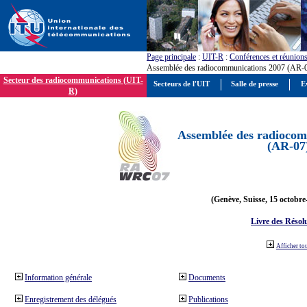
Page principale
:
UIT-R
:
Conférences et réunion
Assemblée des radiocommunications 2007 (AR-
Secteur des radiocommunications (UIT-
Secteurs de l'UIT
Salle de presse
E
R)
Assemblée des radiocom
(AR-07
(Genève, Suisse, 15 octobre
Livre des Résol
Afficher to
Information générale
Documents
Enregistrement des délégués
Publications