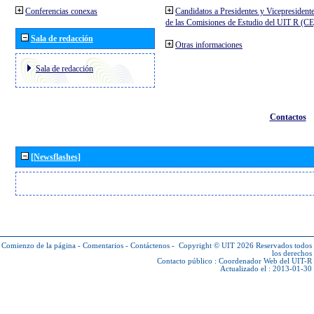
Conferencias conexas
Candidatos a Presidentes y Vicepresident
de las Comisiones de Estudio del UIT R (C
Sala de redacción
Otras informaciones
Sala de redacción
Contactos
[Newsflashes]
Comienzo de la página
-
Comentarios
-
Contáctenos
-
Copyright © UIT 2026
Reservados todos
los derechos
Contacto público :
Coordenador Web del UIT-R
Actualizado el : 2013-01-30