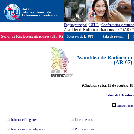
Pagína principal
:
UIT-R
:
Conferencias y reunio
Asamblea de Radiocomunicaciones 2007 (AR-07
Sector de Radiocomunicaciones (UIT-R)
Sectores de la UIT
Sala de prensa
Asamblea de Radiocomun
(AR-07)
(Ginebra, Suiza, 15 de octubre-19
Libro del Resoluci
Expandir todo
Información general
Documentos
Inscripción de delegados
Publicaciones