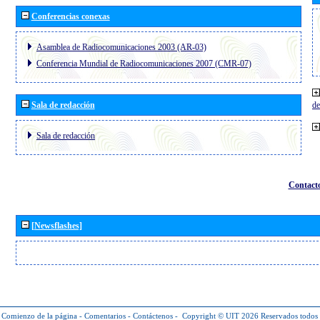
Conferencias conexas
Asamblea de Radiocomunicaciones 2003 (AR-03)
Conferencia Mundial de Radiocomunicaciones 2007 (CMR-07)
Sala de redacción
de
Sala de redacción
Contact
[Newsflashes]
Comienzo de la página
-
Comentarios
-
Contáctenos
-
Copyright © UIT 2026
Reservados todos