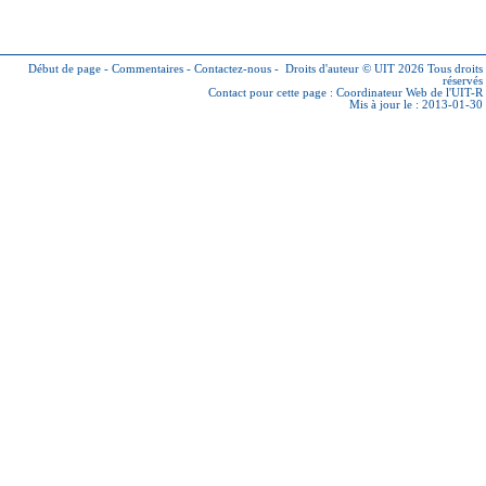
Début de page
-
Commentaires
-
Contactez-nous
-
Droits d'auteur © UIT 2026
Tous droits
réservés
Contact pour cette page :
Coordinateur Web de l'UIT-R
Mis à jour le : 2013-01-30