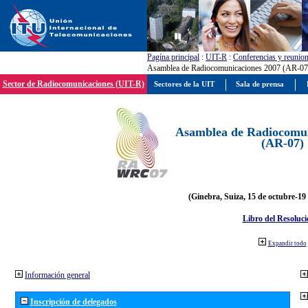
Pagína principal
:
UIT-R
:
Conferencias y reunio
Asamblea de Radiocomunicaciones 2007 (AR-07
Sector de Radiocomunicaciones (UIT-R)
Sectores de la UIT
Sala de prensa
Asamblea de Radiocomun
(AR-07)
(Ginebra, Suiza, 15 de octubre-19
Libro del Resoluci
Expandir todo
Información general
Inscripción de delegados