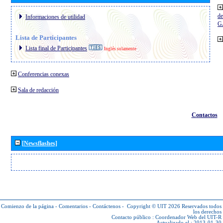
de
Informaciones de utilidad
G
Lista de Participantes
Lista final de Participantes
Inglés solamente
Conferencias conexas
Sala de redacción
Contactos
[Newsflashes]
Comienzo de la página
-
Comentarios
-
Contáctenos
-
Copyright © UIT 2026
Reservados todos
los derechos
Contacto público :
Coordenador Web del UIT-R
Actualizado el : 2013-01-30