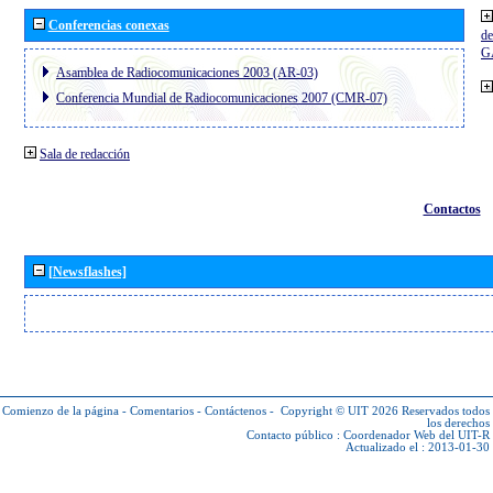
Conferencias conexas
de
G
Asamblea de Radiocomunicaciones 2003 (AR-03)
Conferencia Mundial de Radiocomunicaciones 2007 (CMR-07)
Sala de redacción
Contactos
[Newsflashes]
Comienzo de la página
-
Comentarios
-
Contáctenos
-
Copyright © UIT 2026
Reservados todos
los derechos
Contacto público :
Coordenador Web del UIT-R
Actualizado el : 2013-01-30