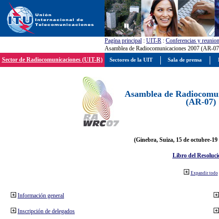
Pagína principal
:
UIT-R
:
Conferencias y reunio
Asamblea de Radiocomunicaciones 2007 (AR-07
Sector de Radiocomunicaciones (UIT-R)
Sectores de la UIT
Sala de prensa
Asamblea de Radiocomun
(AR-07)
(Ginebra, Suiza, 15 de octubre-19
Libro del Resoluci
Expandir todo
Información general
Inscripción de delegados