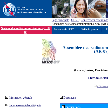
Page principale
:
UIT-R
:
Conférences et réunion
Assemblée des radiocommunications 2007 (AR-
Secteur des radiocommunications (UIT-
Secteurs de l'UIT
Salle de presse
E
R)
Assemblée des radiocom
(AR-07
(Genève, Suisse, 15 octobre
Livre des Résol
Afficher to
Information générale
Documents
Enregistrement des délégués
Publications