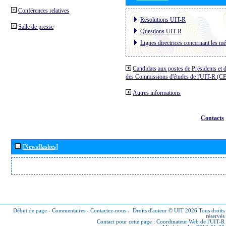
Conférences relatives
Résolutions UIT-R
Salle de presse
Questions UIT-R
Lignes directrices concernant les mé
Candidats aux postes de Présidents et 
des Commissions d'études de l'UIT-R (C
Autres informations
Contacts
[Newsflashes]
Début de page
-
Commentaires
-
Contactez-nous
-
Droits d'auteur © UIT 2026
Tous droits
réservés
Contact pour cette page :
Coordinateur Web de l'UIT-R