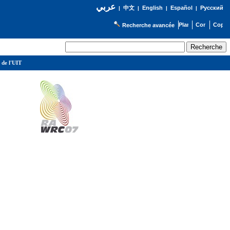
عربي
English
Español
Русский
|
中文
|
|
|
Recherche avancée
 de l'UIT