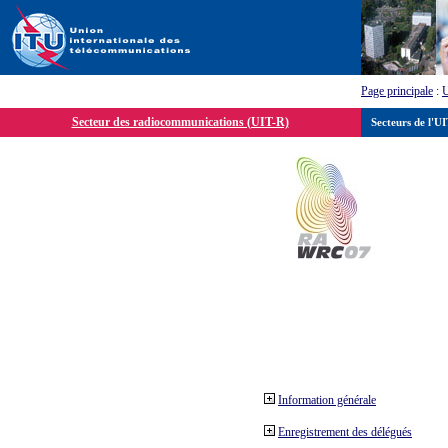
Page principale
:
Secteur des radiocommunications (UIT-R)
Secteurs de l'U
Information générale
Enregistrement des délégués