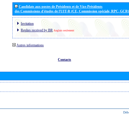
Candidats aux postes de Présidents et de Vice-Présidents
des Commissions d'études de l'UIT-R (CE, Commission spéciale, RPC, GCR)
Invitation
Replies received by BR
Anglais seulement
Autres informations
Contacts
Déb