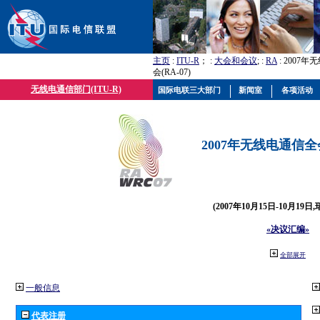
主页
:
ITU-R
； :
大会和会议
; :
RA
: 2007
会(RA-07)
无线电通信部门(ITU-R)
国际电联三大部门
新闻室
各项活动
2007年无线电通信全会(
(2007年10月15日-10月19日
«决议汇编»
全部展开
一般信息
代表注册