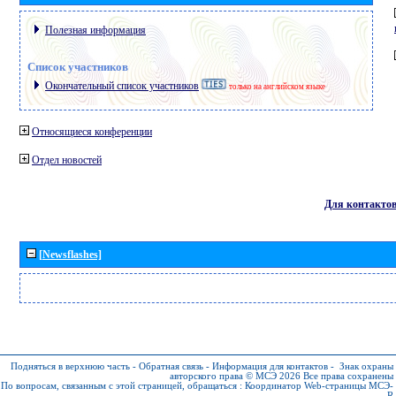
Полезная информация
Список участников
Окончательный список участников
только на английском языке
Относящиеся конференции
Отдел новостей
Для контакто
[Newsflashes]
Подняться в верхнюю часть
-
Обратная связь
-
Информация для контактов
-
Знак охраны
авторского права © МСЭ 2026
Все права сохранены
По вопросам, связанным с этой страницей, обращаться :
Координатор Web-страницы МСЭ-
R