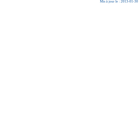
Mis à jour le : 2013-01-30