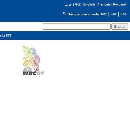
English
Français
Русский
عربي
|
中文
|
|
|
Búsqueda avanzada
e la UIT