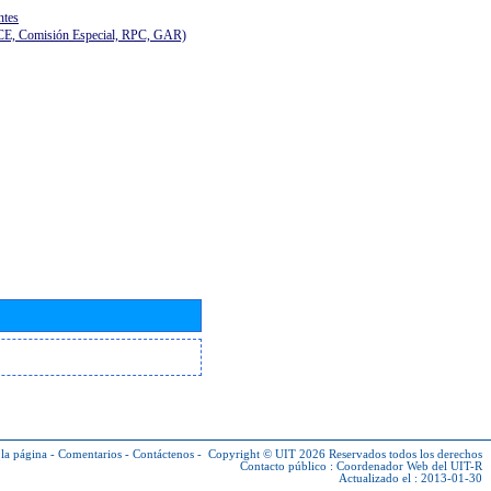
ntes
(CE, Comisión Especial, RPC, GAR)
la página
-
Comentarios
-
Contáctenos
-
Copyright © UIT 2026
Reservados todos los derechos
Contacto público :
Coordenador Web del UIT-R
Actualizado el : 2013-01-30