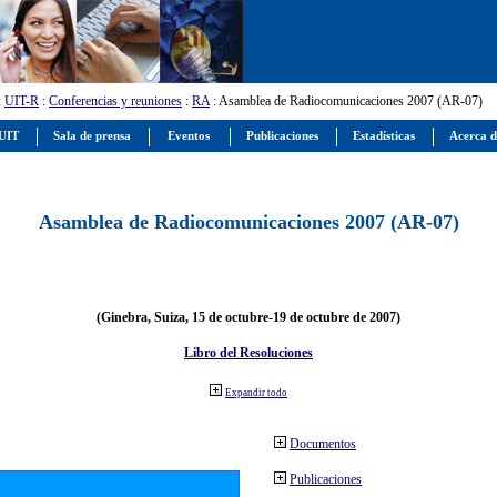
:
UIT-R
:
Conferencias y reuniones
:
RA
: Asamblea de Radiocomunicaciones 2007 (AR-07)
 UIT
Sala de prensa
Eventos
Publicaciones
Estadísticas
Acerca d
Asamblea de Radiocomunicaciones 2007 (AR-07)
(Ginebra, Suiza, 15 de octubre-19 de octubre de 2007)
Libro del Resoluciones
Expandir todo
Documentos
Publicaciones