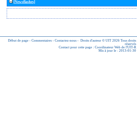
[Newsflashes]
Début de page
-
Commentaires
-
Contactez-nous
-
Droits d'auteur © UIT 2026
Tous droits
réservés
Contact pour cette page :
Coordinateur Web de l'UIT-R
Mis à jour le : 2013-01-30