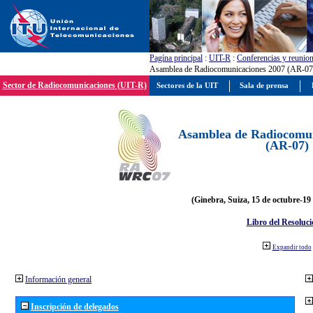
Pagína principal
:
UIT-R
:
Conferencias y reunio
Asamblea de Radiocomunicaciones 2007 (AR-07
Sector de Radiocomunicaciones (UIT-R)
Sectores de la UIT
Sala de prensa
Asamblea de Radiocomun
(AR-07)
(Ginebra, Suiza, 15 de octubre-19
Libro del Resoluci
Expandir todo
Información general
Inscripción de delegados