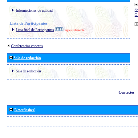
de
Informaciones de utilidad
G
Lista de Participantes
Lista final de Participantes
Inglés solamente
Conferencias conexas
Sala de redacción
Sala de redacción
Contactos
[Newsflashes]