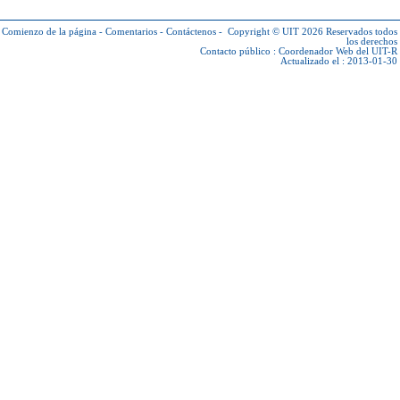
Comienzo de la página
-
Comentarios
-
Contáctenos
-
Copyright © UIT 2026
Reservados todos
los derechos
Contacto público :
Coordenador Web del UIT-R
Actualizado el : 2013-01-30