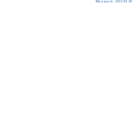
Mis à jour le : 2013-01-30