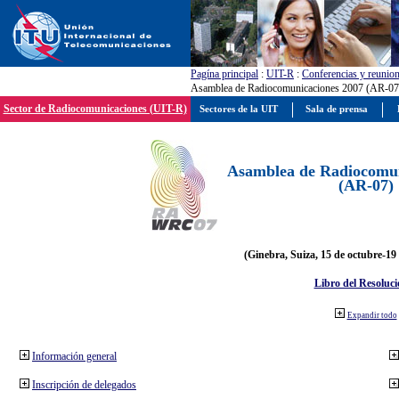
Pagína principal
:
UIT-R
:
Conferencias y reunio
Asamblea de Radiocomunicaciones 2007 (AR-07
Sector de Radiocomunicaciones (UIT-R)
Sectores de la UIT
Sala de prensa
Asamblea de Radiocomun
(AR-07)
(Ginebra, Suiza, 15 de octubre-19
Libro del Resoluci
Expandir todo
Información general
Inscripción de delegados