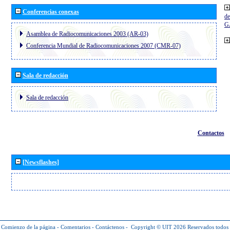
Conferencias conexas
de
G
Asamblea de Radiocomunicaciones 2003 (AR-03)
Conferencia Mundial de Radiocomunicaciones 2007 (CMR-07)
Sala de redacción
Sala de redacción
Contactos
[Newsflashes]
Comienzo de la página
-
Comentarios
-
Contáctenos
-
Copyright © UIT 2026
Reservados todos