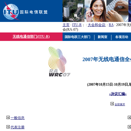
主页
:
ITU-R
； :
大会和会议
; :
RA
: 2007
会(RA-07)
无线电通信部门(ITU-R)
国际电联三大部门
新闻室
各项活动
2007年无线电通信全会(
(2007年10月15日-10月19日
«决议汇编»
全部展开
一般信息
代表注册