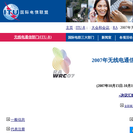
主页
:
ITU-R
； :
大会和会议
; :
RA
: 2007
无线电通信部门(ITU-R)
国际电联三大部门
新闻室
各项活动
2007年无线电通信
(2007年10月15日-10
«决议汇
全部展
一般信息
代表注册