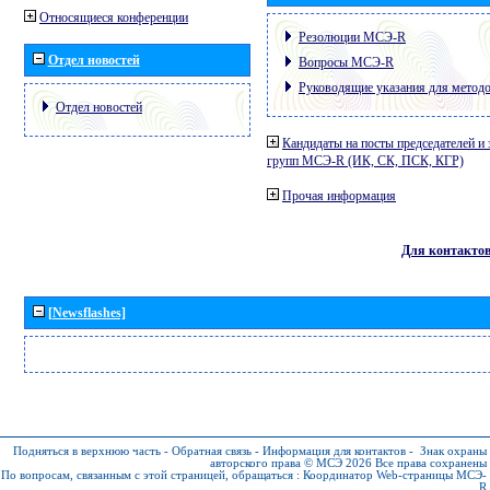
Относящиеся конференции
Резолюции МСЭ-R
Отдел новостей
Вопросы МСЭ-R
Руководящие указания для метод
Отдел новостей
Кандидаты на посты председателей и 
групп МСЭ-R (ИК, СК, ПСК, КГР)
Прочая информация
Для контакто
[Newsflashes]
Подняться в верхнюю часть
-
Обратная связь
-
Информация для контактов
-
Знак охраны
авторского права © МСЭ 2026
Все права сохранены
По вопросам, связанным с этой страницей, обращаться :
Координатор Web-страницы МСЭ-
R