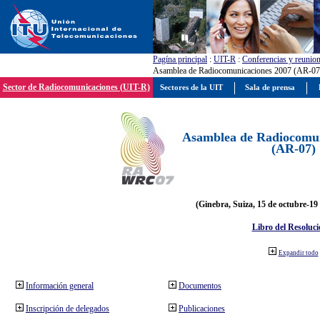
Pagína principal
:
UIT-R
:
Conferencias y reunio
Asamblea de Radiocomunicaciones 2007 (AR-07
Sector de Radiocomunicaciones (UIT-R)
Sectores de la UIT
Sala de prensa
Asamblea de Radiocomun
(AR-07)
(Ginebra, Suiza, 15 de octubre-19
Libro del Resoluci
Expandir todo
Información general
Documentos
Inscripción de delegados
Publicaciones