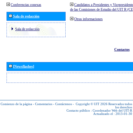
Conferencias conexas
Candidatos a Presidentes y Vicepresident
de las Comisiones de Estudio del UIT R (C
Sala de redacción
Otras informaciones
Sala de redacción
Contactos
[Newsflashes]
Comienzo de la página
-
Comentarios
-
Contáctenos
-
Copyright © UIT 2026
Reservados todos
los derechos
Contacto público :
Coordenador Web del UIT-R
Actualizado el : 2013-01-30