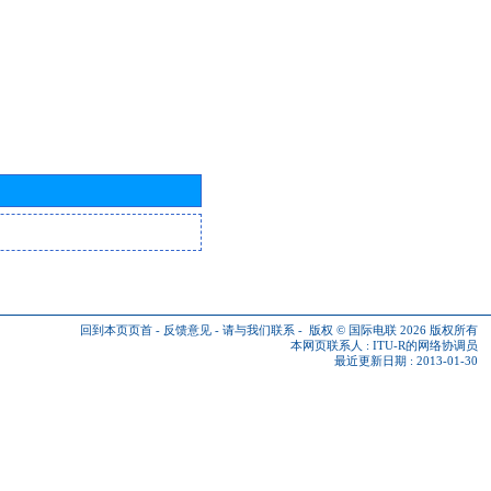
回到本页页首
-
反馈意见
-
请与我们联系
-
版权 © 国际电联 2026
版权所有
本网页联系人 :
ITU-R的网络协调员
最近更新日期 : 2013-01-30