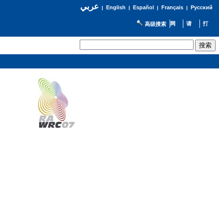
عربي
English
Español
Français
Русский
|
|
|
|
高级搜索