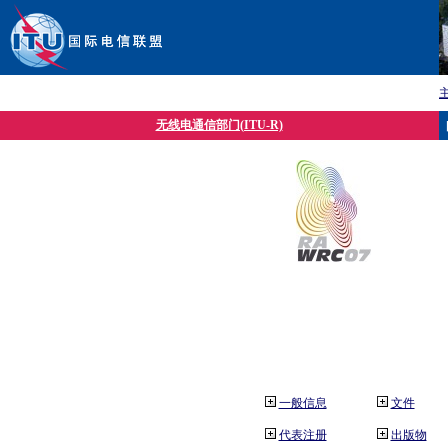
无线电通信部门(ITU-R)
一般信息
文件
代表注册
出版物