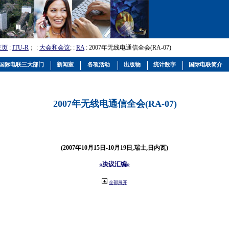
主页
:
ITU-R
； :
大会和会议
; :
RA
: 2007年无线电通信全会(RA-07)
国际电联三大部门
新闻室
各项活动
出版物
统计数字
国际电联简介
2007年无线电通信全会(RA-07)
(2007年10月15日-10月19日,瑞士,日内瓦)
«决议汇编»
全部展开