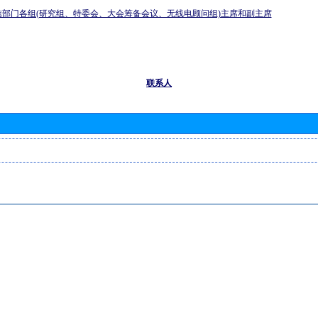
信部门各组(研究组、特委会、大会筹备会议、无线电顾问组)主席和副主席
联系人