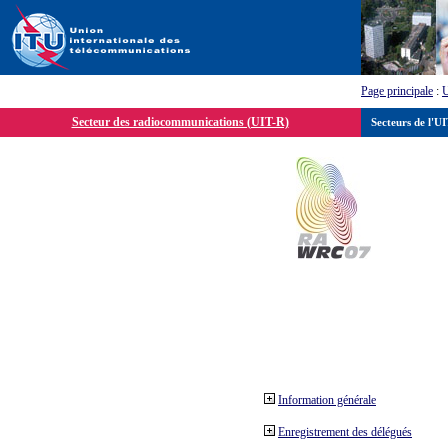
Page principale
:
Secteur des radiocommunications (UIT-R)
Secteurs de l'U
Information générale
Enregistrement des délégués