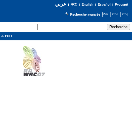
عربي
English
Español
Русский
|
中文
|
|
|
Recherche avancée
 de l'UIT