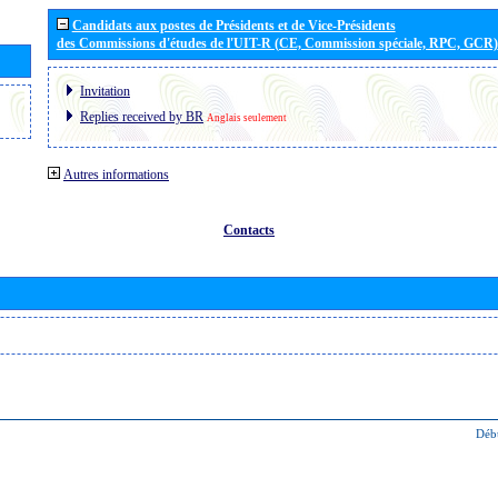
Candidats aux postes de Présidents et de Vice-Présidents
des Commissions d'études de l'UIT-R (CE, Commission spéciale, RPC, GCR)
Invitation
Replies received by BR
Anglais seulement
Autres informations
Contacts
Déb