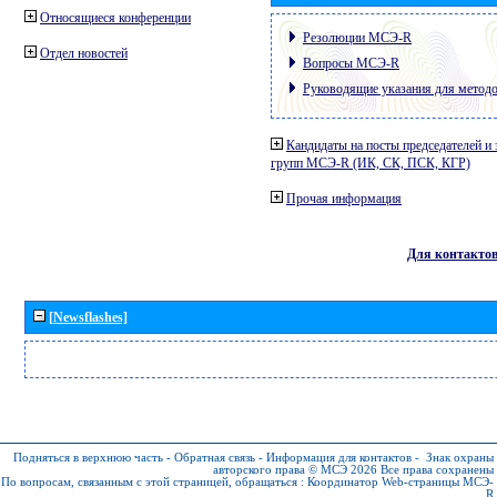
Относящиеся конференции
Резолюции МСЭ-R
Отдел новостей
Вопросы МСЭ-R
Руководящие указания для метод
Кандидаты на посты председателей и 
групп МСЭ-R (ИК, СК, ПСК, КГР)
Прочая информация
Для контакто
[Newsflashes]
Подняться в верхнюю часть
-
Обратная связь
-
Информация для контактов
-
Знак охраны
авторского права © МСЭ 2026
Все права сохранены
По вопросам, связанным с этой страницей, обращаться :
Координатор Web-страницы МСЭ-
R