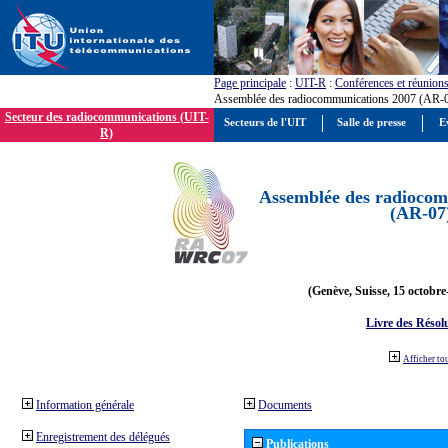
Page principale
:
UIT-R
:
Conférences et réunion
Assemblée des radiocommunications 2007 (AR-
Secteur des radiocommunications (UIT-
Secteurs de l'UIT
Salle de presse
E
R)
Assemblée des radiocom
(AR-07
(Genève, Suisse, 15 octobre
Livre des Résol
Afficher to
Information générale
Documents
Enregistrement des délégués
Publications