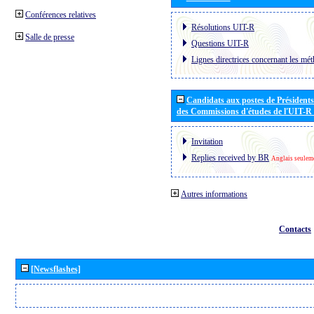
Conférences relatives
Résolutions UIT-R
Salle de presse
Questions UIT-R
Lignes directrices concernant les mét
Candidats aux postes de Présidents 
des Commissions d'études de l'UIT-R
Invitation
Replies received by BR
Anglais seulem
Autres informations
Contacts
[Newsflashes]