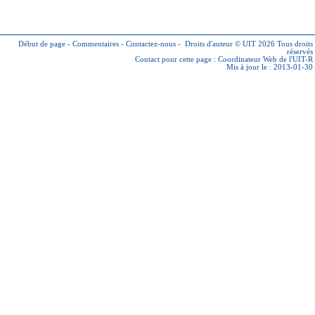
Début de page
-
Commentaires
-
Contactez-nous
-
Droits d'auteur © UIT 2026
Tous droits
réservés
Contact pour cette page :
Coordinateur Web de l'UIT-R
Mis à jour le : 2013-01-30