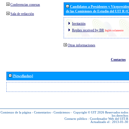
Conferencias conexas
Candidatos a Presidentes y Vicepreside
de las Comisiones de Estudio del UIT R 
Sala de redacción
Invitación
Replies received by BR
Inglés solamente
Otras informaciones
Contactos
[Newsflashes]
Comienzo de la página
-
Comentarios
-
Contáctenos
-
Copyright © UIT 2026
Reservados todos
los derechos
Contacto público :
Coordenador Web del UIT-R
Actualizado el : 2013-01-30