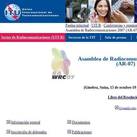
Pagína principal
:
UIT-R
:
Conferencias y reunio
Asamblea de Radiocomunicaciones 2007 (AR-07
Sector de Radiocomunicaciones (UIT-R)
Sectores de la UIT
Sala de prensa
Asamblea de Radiocomun
(AR-07)
(Ginebra, Suiza, 15 de octubre-19
Libro del Resoluci
Expandir todo
Información general
Documentos
Inscripción de delegados
Publicaciones