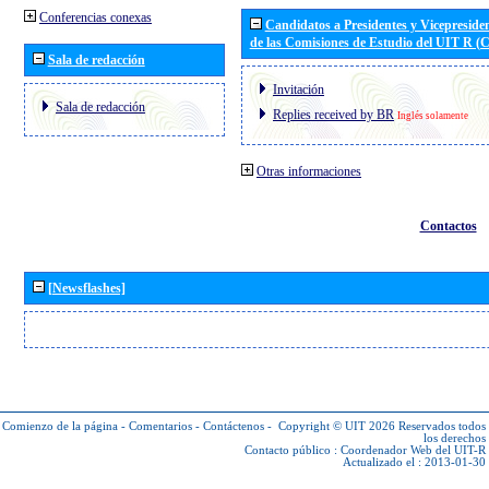
Conferencias conexas
Candidatos a Presidentes y Vicepreside
de las Comisiones de Estudio del UIT R 
Sala de redacción
Invitación
Sala de redacción
Replies received by BR
Inglés solamente
Otras informaciones
Contactos
[Newsflashes]
Comienzo de la página
-
Comentarios
-
Contáctenos
-
Copyright © UIT 2026
Reservados todos
los derechos
Contacto público :
Coordenador Web del UIT-R
Actualizado el : 2013-01-30