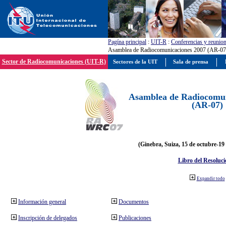
Pagína principal
:
UIT-R
:
Conferencias y reunio
Asamblea de Radiocomunicaciones 2007 (AR-07
Sector de Radiocomunicaciones (UIT-R)
Sectores de la UIT
Sala de prensa
Asamblea de Radiocomun
(AR-07)
(Ginebra, Suiza, 15 de octubre-19
Libro del Resoluci
Expandir todo
Información general
Documentos
Inscripción de delegados
Publicaciones