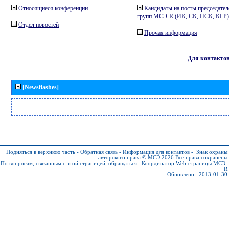
Относящиеся конференции
Кандидаты на посты председател
групп МСЭ-R (ИК, СК, ПСК, КГР)
Отдел новостей
Прочая информация
Для контакто
[Newsflashes]
Подняться в верхнюю часть
-
Обратная связь
-
Информация для контактов
-
Знак охраны
авторского права © МСЭ 2026
Все права сохранены
По вопросам, связанным с этой страницей, обращаться :
Координатор Web-страницы МСЭ-
R
Обновлено : 2013-01-30