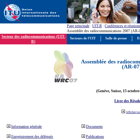
Page principale
:
UIT-R
:
Conférences et réunion
Assemblée des radiocommunications 2007 (AR-
Secteur des radiocommunications (UIT-
Secteurs de l'UIT
Salle de presse
E
R)
Assemblée des radiocom
(AR-07
(Genève, Suisse, 15 octobre
Livre des Résol
Afficher to
Information générale
Documents
Enregistrement des délégués
Publications