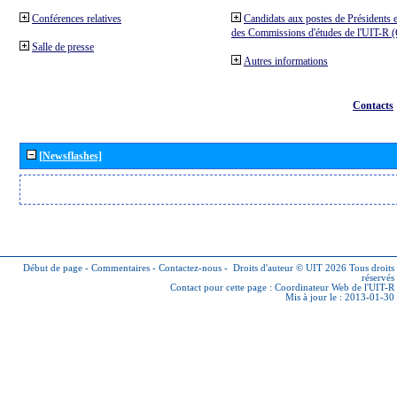
Conférences relatives
Candidats aux postes de Présidents e
des Commissions d'études de l'UIT-R
Salle de presse
Autres informations
Contacts
[Newsflashes]
Début de page
-
Commentaires
-
Contactez-nous
-
Droits d'auteur © UIT 2026
Tous droits
réservés
Contact pour cette page :
Coordinateur Web de l'UIT-R
Mis à jour le : 2013-01-30