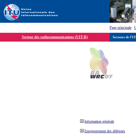
Page principale
:
Secteur des radiocommunications (UIT-R)
Secteurs de l'U
Information générale
Enregistrement des délégués