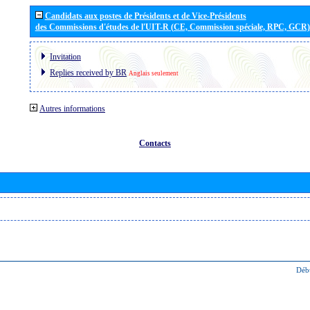
Candidats aux postes de Présidents et de Vice-Présidents
des Commissions d'études de l'UIT-R (CE, Commission spéciale, RPC, GCR)
Invitation
Replies received by BR
Anglais seulement
Autres informations
Contacts
Déb