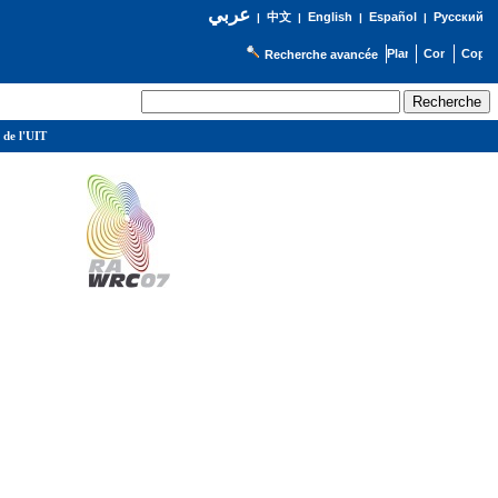
عربي
English
Español
Русский
|
中文
|
|
|
Recherche avancée
 de l'UIT