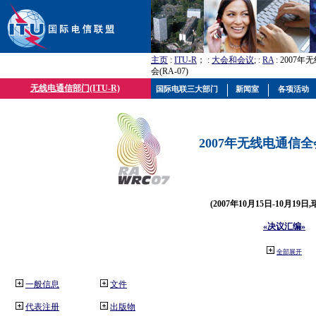
主页
:
ITU-R
； :
大会和会议
; :
RA
: 2007
会(RA-07)
无线电通信部门(ITU-R)
国际电联三大部门
新闻室
各项活动
2007年无线电通信全会(
(2007年10月15日-10月19日
«决议汇编»
全部展开
一般信息
文件
代表注册
出版物