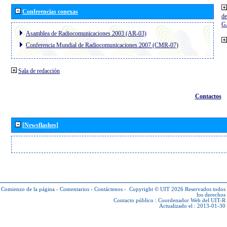
Conferencias conexas
de
G
Asamblea de Radiocomunicaciones 2003 (AR-03)
Conferencia Mundial de Radiocomunicaciones 2007 (CMR-07)
Sala de redacción
Contactos
[Newsflashes]
Comienzo de la página
-
Comentarios
-
Contáctenos
-
Copyright © UIT 2026
Reservados todos
los derechos
Contacto público :
Coordenador Web del UIT-R
Actualizado el : 2013-01-30