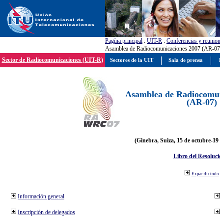
Pagína principal
:
UIT-R
:
Conferencias y reunio
Asamblea de Radiocomunicaciones 2007 (AR-07
Sector de Radiocomunicaciones (UIT-R)
Sectores de la UIT
Sala de prensa
Asamblea de Radiocomun
(AR-07)
(Ginebra, Suiza, 15 de octubre-19
Libro del Resoluci
Expandir todo
Información general
Inscripción de delegados