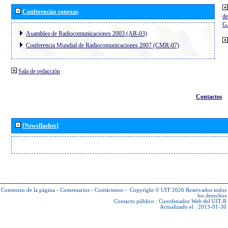
Conferencias conexas
de
G
Asamblea de Radiocomunicaciones 2003 (AR-03)
Conferencia Mundial de Radiocomunicaciones 2007 (CMR-07)
Sala de redacción
Contactos
[Newsflashes]
Comienzo de la página
-
Comentarios
-
Contáctenos
-
Copyright © UIT 2026
Reservados todos
los derechos
Contacto público :
Coordenador Web del UIT-R
Actualizado el : 2013-01-30