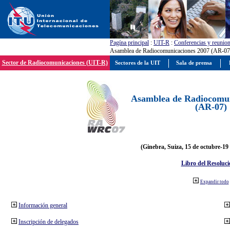
Pagína principal
:
UIT-R
:
Conferencias y reunio
Asamblea de Radiocomunicaciones 2007 (AR-07
Sector de Radiocomunicaciones (UIT-R)
Sectores de la UIT
Sala de prensa
Asamblea de Radiocomun
(AR-07)
(Ginebra, Suiza, 15 de octubre-19
Libro del Resoluci
Expandir todo
Información general
Inscripción de delegados