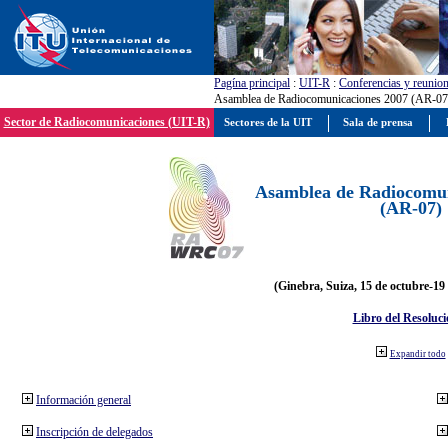
Pagína principal
:
UIT-R
:
Conferencias y reunio
Asamblea de Radiocomunicaciones 2007 (AR-07
Sector de Radiocomunicaciones (UIT-R)
Sectores de la UIT
Sala de prensa
Asamblea de Radiocomun
(AR-07)
(Ginebra, Suiza, 15 de octubre-19
Libro del Resoluci
Expandir todo
Información general
Inscripción de delegados