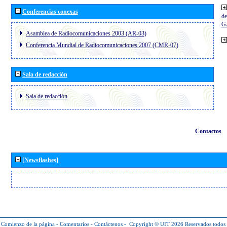
Conferencias conexas
de
G
Asamblea de Radiocomunicaciones 2003 (AR-03)
Conferencia Mundial de Radiocomunicaciones 2007 (CMR-07)
Sala de redacción
Sala de redacción
Contactos
[Newsflashes]
Comienzo de la página
-
Comentarios
-
Contáctenos
-
Copyright © UIT 2026
Reservados todos