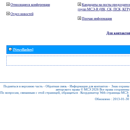
Относящиеся конференции
Кандидаты на посты председател
групп МСЭ-R (ИК, СК, ПСК, КГР)
Отдел новостей
Прочая информация
Для контакто
[Newsflashes]
Подняться в верхнюю часть
-
Обратная связь
-
Информация для контактов
-
Знак охраны
авторского права © МСЭ 2026
Все права сохранены
По вопросам, связанным с этой страницей, обращаться :
Координатор Web-страницы МСЭ-
R
Обновлено : 2013-01-30