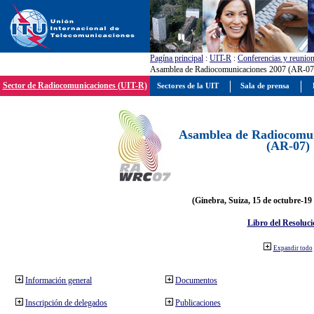
Pagína principal
:
UIT-R
:
Conferencias y reunio
Asamblea de Radiocomunicaciones 2007 (AR-07
Sector de Radiocomunicaciones (UIT-R)
Sectores de la UIT
Sala de prensa
Asamblea de Radiocomun
(AR-07)
(Ginebra, Suiza, 15 de octubre-19
Libro del Resoluci
Expandir todo
Información general
Documentos
Inscripción de delegados
Publicaciones