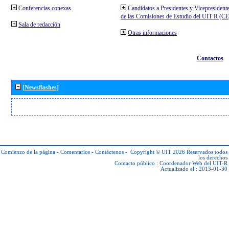
Conferencias conexas
Candidatos a Presidentes y Vicepresident
de las Comisiones de Estudio del UIT R (C
Sala de redacción
Otras informaciones
Contactos
[Newsflashes]
Comienzo de la página
-
Comentarios
-
Contáctenos
-
Copyright © UIT 2026
Reservados todos
los derechos
Contacto público :
Coordenador Web del UIT-R
Actualizado el : 2013-01-30