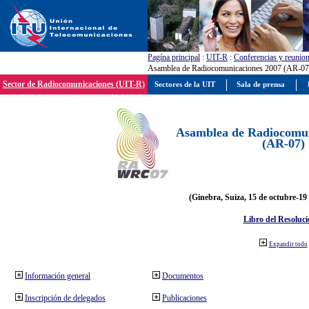
Pagína principal
:
UIT-R
:
Conferencias y reunio
Asamblea de Radiocomunicaciones 2007 (AR-07
Sector de Radiocomunicaciones (UIT-R)
Sectores de la UIT
Sala de prensa
Asamblea de Radiocomun
(AR-07)
(Ginebra, Suiza, 15 de octubre-19
Libro del Resoluci
Expandir todo
Información general
Documentos
Inscripción de delegados
Publicaciones