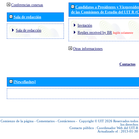
Conferencias conexas
Candidatos a Presidentes y Vicepreside
de las Comisiones de Estudio del UIT R 
Sala de redacción
Invitación
Sala de redacción
Replies received by BR
Inglés solamente
Otras informaciones
Contactos
[Newsflashes]
Comienzo de la página
-
Comentarios
-
Contáctenos
-
Copyright © UIT 2026
Reservados todos
los derechos
Contacto público :
Coordenador Web del UIT-R
Actualizado el : 2013-01-30